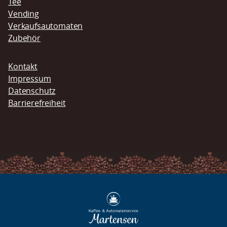
Tee
Vending
Verkaufsautomaten
Zubehör
Navigation
Kontakt
überspringen
Impressum
Datenschutz
Barrierefreiheit