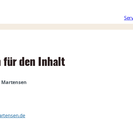
Navigation
Serv
überspringen
 für den Inhalt
e Martensen
artensen.de