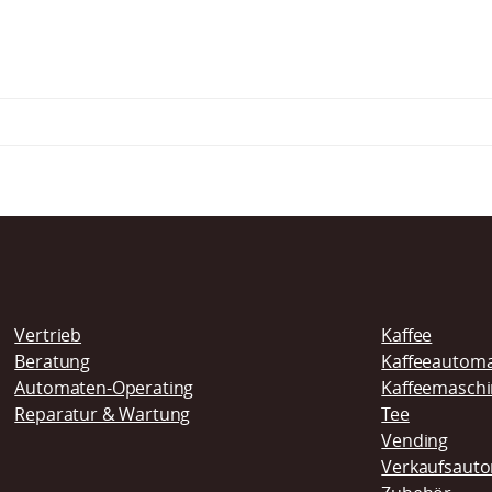
Navigation
Vertrieb
Kaffee
überspringen
Beratung
Kaffeeautom
Automaten-Operating
Kaffeemasch
Reparatur & Wartung
Tee
Vending
Verkaufsaut