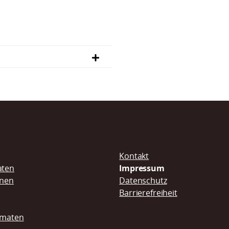
Navigation
Kontakt
überspringen
aten
Impressum
inen
Datenschutz
Barrierefreiheit
omaten