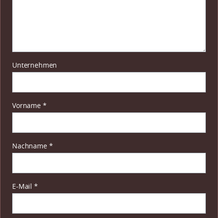
Unternehmen
Pflichtfeld
Vorname
*
Pflichtfeld
Nachname
*
Pflichtfeld
E-Mail
*