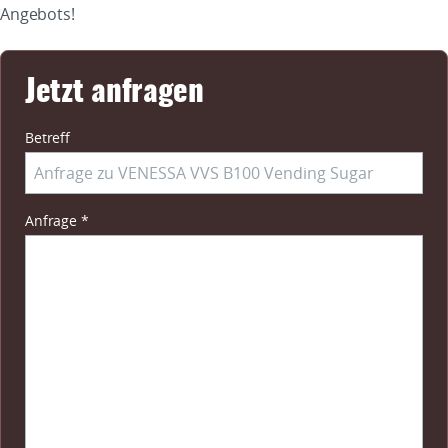
Angebots!
Jetzt anfragen
Betreff
Pflichtfeld
Anfrage
*