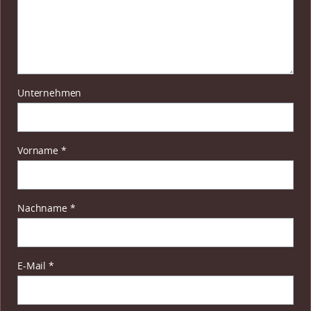
Unternehmen
Pflichtfeld
Vorname
*
Pflichtfeld
Nachname
*
Pflichtfeld
E-Mail
*