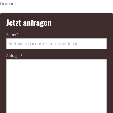
Grounds.
Jetzt anfragen
Betreff
Pflichtfeld
Anfrage
*