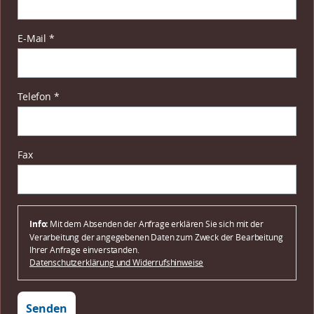
Pflichtfeld
E-Mail
*
Pflichtfeld
Telefon
*
Fax
Info:
Mit dem Absenden der Anfrage erklären Sie sich mit der
Verarbeitung der angegebenen Daten zum Zweck der Bearbeitung
Ihrer Anfrage einverstanden.
Datenschutzerklärung und Widerrufshinweise
Senden