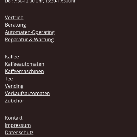
Do.: 7:30-12:00 Uhr, 13:30-17:30Uhr
Navigation
Vertrieb
überspringen
Beratung
Automaten-Operating
Reparatur & Wartung
Kaffee
Kaffeeautomaten
Kaffeemaschinen
Tee
Vending
Verkaufsautomaten
Zubehör
Navigation
Kontakt
überspringen
Impressum
Datenschutz