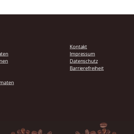
Navigation
Kontakt
überspringen
aten
Impressum
inen
Datenschutz
Barrierefreiheit
omaten