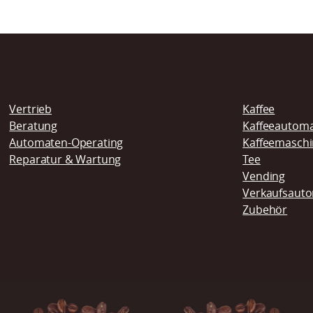
Navigation
Vertrieb
Kaffee
überspringen
Beratung
Kaffeeautom
Automaten-Operating
Kaffeemasch
Reparatur & Wartung
Tee
Vending
Verkaufsaut
Zubehör