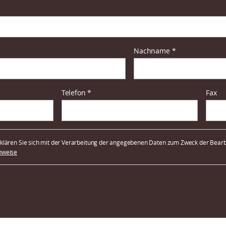
Pflichtfeld
Nachname
*
Pflichtfeld
Telefon
*
Fax
lären Sie sich mit der Verarbeitung der angegebenen Daten zum Zweck der Bearbe
nweise